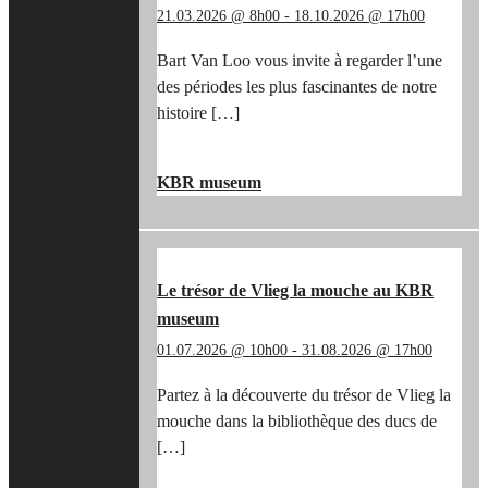
21.03.2026 @ 8h00
-
18.10.2026 @ 17h00
Bart Van Loo vous invite à regarder l’une
des périodes les plus fascinantes de notre
histoire […]
"SUR
EN SAVOIR PLUS
→
LES
KBR museum
TRACES
DE
BART
VAN
LOO
Le trésor de Vlieg la mouche au KBR
ET
museum
DES
TÉMÉRAIRES
01.07.2026 @ 10h00
-
31.08.2026 @ 17h00
AU
KBR
Partez à la découverte du trésor de Vlieg la
MUSEUM"
mouche dans la bibliothèque des ducs de
[…]
"LE