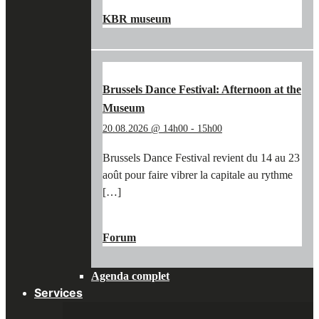
EN SAVOIR PLUS
→
TRÉSOR
KBR museum
DE
VLIEG
LA
MOUCHE
AU
Brussels Dance Festival: Afternoon at the
KBR
Museum
MUSEUM"
20.08.2026 @ 14h00
-
15h00
Brussels Dance Festival revient du 14 au 23
août pour faire vibrer la capitale au rythme
[…]
"BRUSSELS
EN SAVOIR PLUS
→
DANCE
Forum
FESTIVAL:
AFTERNOON
Agenda complet
AT
THE
Services
MUSEUM"