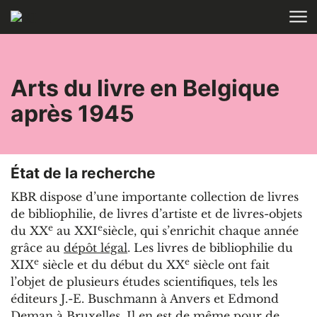
Aller au contenu
ACCUEIL
RECHERCHE
Arts du livre en Belgique
après 1945
État de la recherche
KBR dispose d’une importante collection de livres
de bibliophilie, de livres d’artiste et de livres-objets
e
e
du XX
au XXI
siècle, qui s’enrichit chaque année
grâce au
dépôt légal
. Les livres de bibliophilie du
e
e
XIX
siècle et du début du XX
siècle ont fait
l’objet de plusieurs études scientifiques, tels les
éditeurs J.-E. Buschmann à Anvers et Edmond
Deman à Bruxelles. Il en est de même pour de