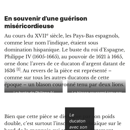
En souvenir d’une guérison
miséricordieuse
e
Au cours du XVII
siècle, les Pays-Bas espagnols,
comme leur nom l’indique, étaient sous
domination hispanique. Le buste du roi d’Espagne,
Philippe IV (1605-1665), au pouvoir de 1621 à 1665,
orne donc l’avers de ce ducaton d’argent datant de
[1]
1636
. Au revers de la pièce est représenté –
comme sur tous les autres ducatons de cette
époque – un blason couronné tenu par deux lions.
Le buste de Philippe IV
Le blason couronné tenu par
deux lions
Le
Bien que cette pièce se distingue par son poids
ducaton
double, c’est surtout l’inscription hébraïque sur le
avec son