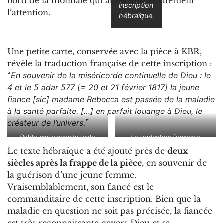
bord de la monnaie qui attire immédiatement
inscription
l’attention.
hébraïque.
Une petite carte, conservée avec la pièce à KBR,
révèle la traduction française de cette inscription :
“
En souvenir de la miséricorde continuelle de Dieu : le
4 et le 5 adar 577 [= 20 et 21 février 1817] la jeune
fiance [sic] madame Rebecca est passée de la maladie
à la santé parfaite. […] en parfait louange à Dieu, le
créateur de l’univers.
”
Petite carte avec le texte
La traduction française
hébraïque
Le texte hébraïque a été ajouté près de
deux
siècles après la frappe de la pièce
, en souvenir de
la guérison d’une jeune femme.
Vraisemblablement, son fiancé est le
commanditaire de cette inscription. Bien que la
maladie en question ne soit pas précisée, la fiancée
est très reconnaissante envers Dieu et sa