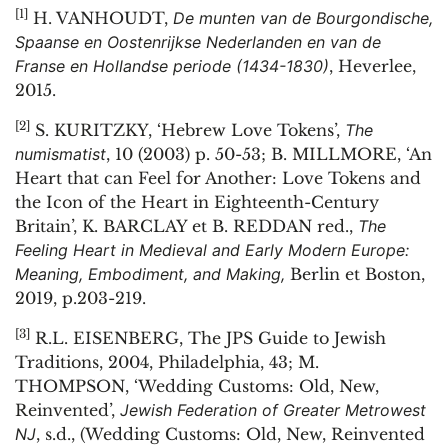
[1]
H. VANHOUDT,
De munten van de Bourgondische,
Spaanse en Oostenrijkse Nederlanden en van de
Franse en Hollandse periode (1434-1830)
, Heverlee,
2015.
[2]
S. KURITZKY, ‘Hebrew Love Tokens’,
The
numismatist
, 10 (2003) p. 50-53; B. MILLMORE, ‘An
Heart that can Feel for Another: Love Tokens and
the Icon of the Heart in Eighteenth-Century
Britain’, K. BARCLAY et B. REDDAN red.,
The
Feeling Heart in Medieval and Early Modern Europe:
Meaning, Embodiment, and Making,
Berlin et Boston,
2019, p.203-219.
[3]
R.L. EISENBERG, The JPS Guide to Jewish
Traditions, 2004, Philadelphia, 43; M.
THOMPSON, ‘Wedding Customs: Old, New,
Reinvented’,
Jewish Federation of Greater Metrowest
NJ
, s.d., (Wedding Customs: Old, New, Reinvented