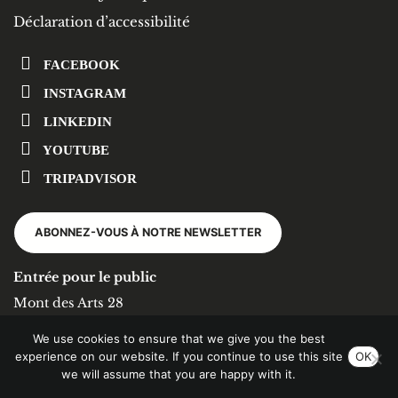
Déclaration d’accessibilité
FACEBOOK
INSTAGRAM
LINKEDIN
YOUTUBE
TRIPADVISOR
ABONNEZ-VOUS À NOTRE NEWSLETTER
Entrée pour le public
Mont des Arts 28
1000 Bruxelles
We use cookies to ensure that we give you the best
+32 (0)2 519 53 11
experience on our website. If you continue to use this site
OK
info@kbr.be
we will assume that you are happy with it.