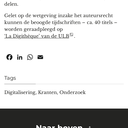
delen.
Gelet op de wetgeving inzake het auteursrecht
kunnen de beoogde tijdschriften – ca. 40 titels –
worden geraadpleegd op
‘La Digithèque’ van de ULB
.
Facebook
LinkedIn
WhatsApp
Email
Tags
Digitalisering
,
Kranten
,
Onderzoek
Naar boven