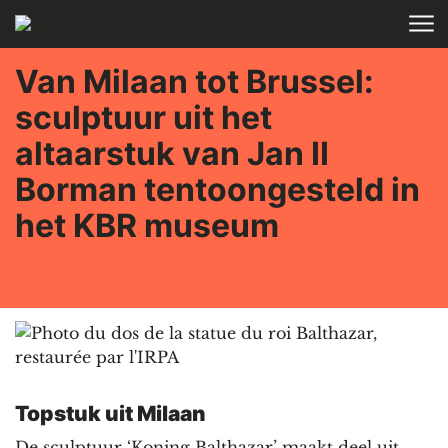
Skip to main content
Van Milaan tot Brussel:
sculptuur uit het
altaarstuk van Jan II
Borman tentoongesteld in
het KBR museum
Topstuk uit Milaan
De sculptuur ‘Koning Balthazar’ maakt deel uit