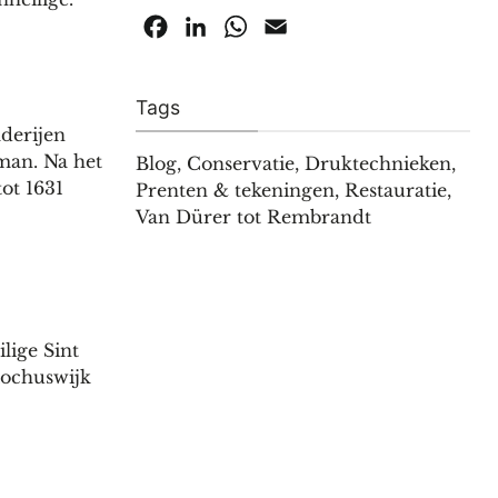
Facebook
LinkedIn
WhatsApp
Email
Tags
lderijen
rman. Na het
Blog
,
Conservatie
,
Druktechnieken
,
ot 1631
Prenten & tekeningen
,
Restauratie
,
Van Dürer tot Rembrandt
lige Sint
Rochuswijk