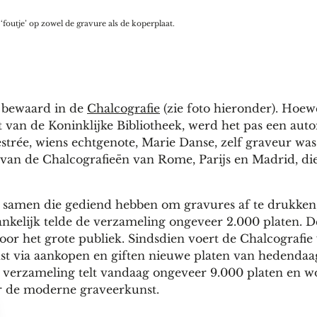
foutje’ op zowel de gravure als de koperplaat.
n bewaard in de
Chalcografie
(zie foto hieronder). Hoew
kt van de Koninklijke Bibliotheek, werd het pas een au
estrée, wiens echtgenote, Marie Danse, zelf graveur was
van de Chalcografieën van Rome, Parijs en Madrid, die
en samen die gediend hebben om gravures af te drukken
vankelijk telde de verzameling ongeveer 2.000 platen. 
oor het grote publiek. Sindsdien voert de Chalcografie
enst via aankopen en giften nieuwe platen van hedendaa
e verzameling telt vandaag ongeveer 9.000 platen en w
oor de moderne graveerkunst.