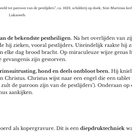
eld tot patroon van de pestlijders”, ca. 1623, schilderij op doek, Sint-Martinus kerk
Lukasweb.
an de bekendste pestheiligen
. Na het overlijden van z
ij zieken, vooral pestlijders. Uiteindelijk raakte hij 
em elke dag brood bracht. Op miraculeuze wijze genas h
e gevangenis zijn gestorven.
rimsuitrusting, hond en deels ontbloot been
. Hij knie
 Christus. Christus wijst naar een engel die een tablet
t de patroon zijn van de pestlijders’). Onderaan op
hus aankijken.
oerd als kopergravure. Dit is een
diepdruktechniek
wa