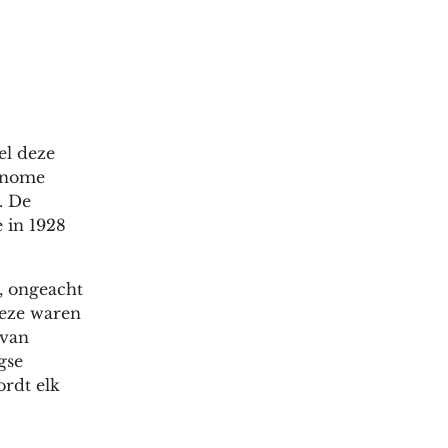
el deze
tonome
. De
 in 1928
, ongeacht
Deze waren
 van
gse
ordt elk