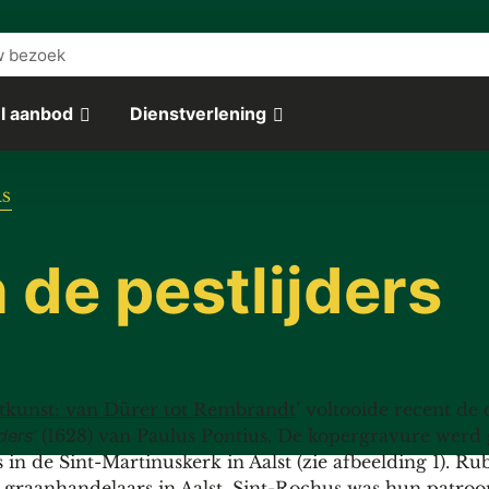
w bezoek
l aanbod
Dienstverlening
RS
 de pestlijders
tkunst: van Dürer tot Rembrandt
’ voltooide recent de 
ders’
(1628) van Paulus Pontius. De kopergravure werd
in de Sint-Martinuskerk in Aalst (zie afbeelding 1). Ru
 graanhandelaars in Aalst. Sint-Rochus was hun patroon