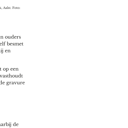
, Aalst. Foto:
ijn ouders
zelf besmet
ij en
lt op een
 vasthoudt
 de gravure
arbij de