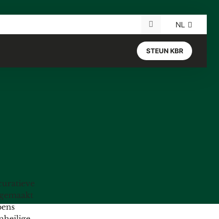
NL
Search for:
STEUN KBR
curatieve
 gemaakt
bens
heilige.