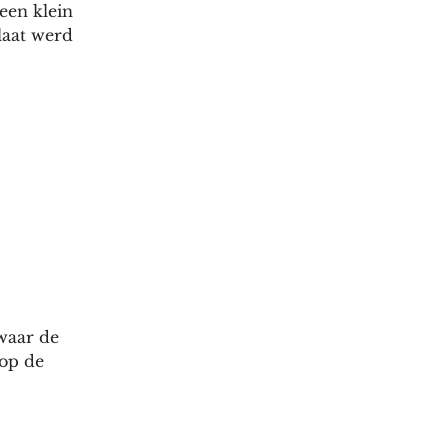
een klein
laat werd
waar de
 op de