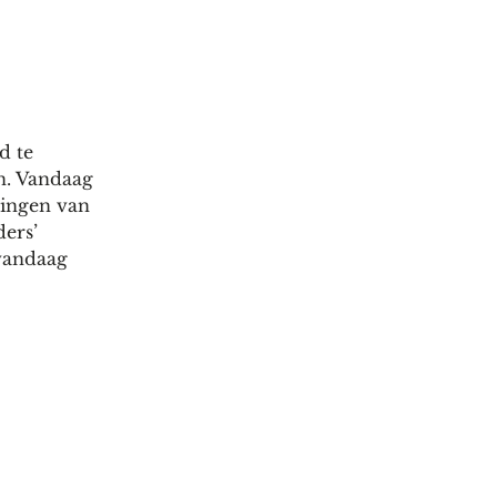
d te
n. Vandaag
pingen van
ders’
 vandaag