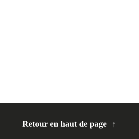
Photo
de
View
la
liste
des
événements
avec
les
résultats
filtrés.
Retour en haut de page