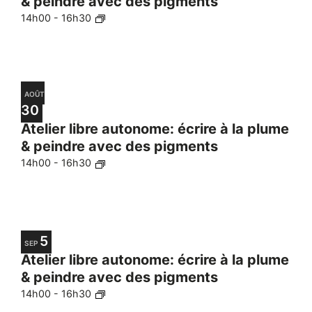
Photo
& peindre avec des pigments
de
View
14h00
-
16h30
la
liste
des
événements
AOÛT
avec
30
les
Atelier libre autonome: écrire à la plume
résultats
& peindre avec des pigments
filtrés.
14h00
-
16h30
5
SEP
Atelier libre autonome: écrire à la plume
& peindre avec des pigments
14h00
-
16h30