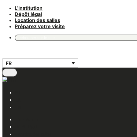
L’institution
Aller
Dépôt légal
au
Location des salles
contenu
Préparez votre visite
Recherche
pour
:
FR
NL
FR
EN
L’institution
Dépôt légal
Location des salles