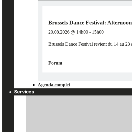
MOUCHE
AU
KBR
MUSEUM"
Brussels Dance Festival: Afternoo
20.08.2026 @ 14h00
-
15h00
Brussels Dance Festival revient du 14 au 23 a
"BRUSSELS
EN SAVOIR PLUS
→
DANCE
Forum
FESTIVAL:
AFTERNOON
AT
Agenda complet
THE
MUSEUM"
Services