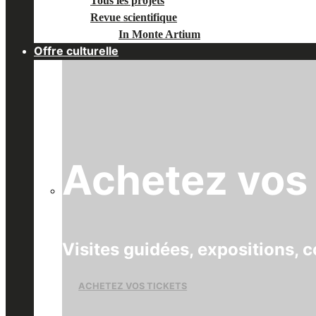
Tous les projets
Revue scientifique
In Monte Artium
Offre culturelle
Achetez vos 
Visites guidées, expositions, c
ACHETEZ VOS TICKETS