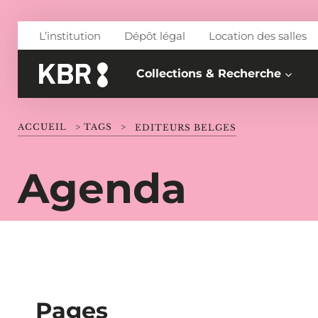
Aller au contenu
L’institution
Dépôt légal
Location des salles
Collections & Recherche
ACCUEIL
>
TAGS
>
EDITEURS BELGES
Agenda
Pages