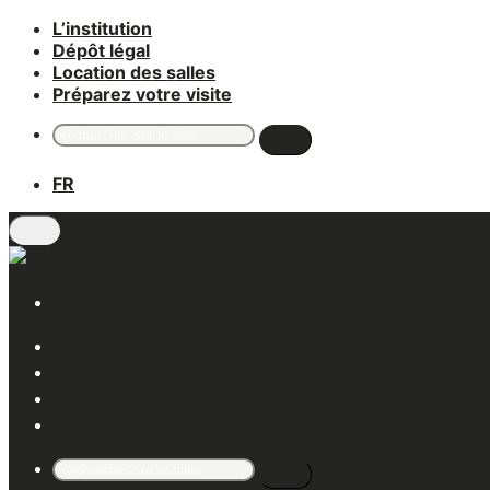
L’institution
Aller
Dépôt légal
au
Location des salles
contenu
Préparez votre visite
Recherche
pour
:
FR
FR
L’institution
Dépôt légal
Location des salles
Préparez votre visite
Recherche