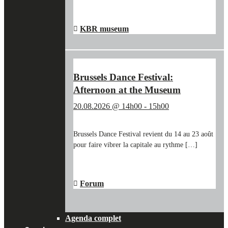
"LE
EN SAVOIR PLUS
→
TRÉSOR
DE
KBR museum
VLIEG
LA
MOUCHE
AU
Brussels Dance Festival:
KBR
Afternoon at the Museum
MUSEUM"
20.08.2026 @ 14h00
-
15h00
Brussels Dance Festival revient du 14 au 23 août
pour faire vibrer la capitale au rythme […]
"BRUSSELS
EN SAVOIR PLUS
→
DANCE
FESTIVAL:
Forum
AFTERNOON
AT
THE
Agenda complet
MUSEUM"