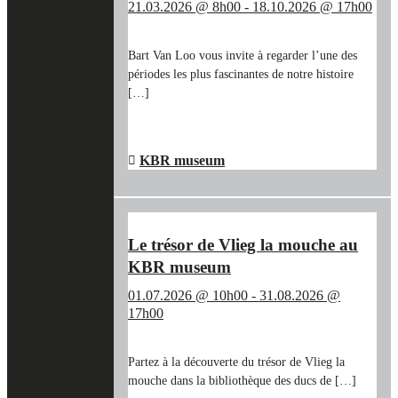
21.03.2026 @ 8h00
-
18.10.2026 @ 17h00
Bart Van Loo vous invite à regarder l’une des
périodes les plus fascinantes de notre histoire
[…]
"SUR
EN SAVOIR PLUS
→
LES
TRACES
KBR museum
DE
BART
VAN
LOO
Le trésor de Vlieg la mouche au
ET
KBR museum
DES
TÉMÉRAIRES
01.07.2026 @ 10h00
-
31.08.2026 @
AU
17h00
KBR
MUSEUM"
Partez à la découverte du trésor de Vlieg la
mouche dans la bibliothèque des ducs de […]