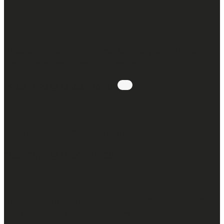
:
Atelier libre autonome: écrire à la plume &
peindre avec des pigments
29.08.2026 @ 14h00
-
16h30
:
Visite guidée KBR museum
30.08.2026 @ 11h00
-
12h30
:
Atelier libre autonome: écrire à la plume &
peindre avec des pigments