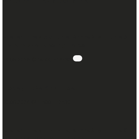
Vous pourriez aussi aimer
:
Atelier libre autonome: écrire à la plume &
peindre avec des pigments
29.08.2026 @ 14h00
-
16h30
:
Visite guidée KBR museum
30.08.2026 @ 11h00
-
12h30
:
Atelier libre autonome: écrire à la plume &
peindre avec des pigments