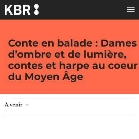
Aller au contenu
ACCUEIL
Conte en balade : Dames
d’ombre et de lumière,
contes et harpe au coeur
du Moyen Âge
Évènements
À venir
Sélectionnez
la
date