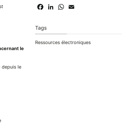
st
Facebook
LinkedIn
WhatsApp
Email
Tags
Ressources électroniques
ncernant le
 depuis le
e