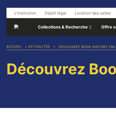
Aller au contenu
L’institution
Dépôt légal
Location des salles
Collections & Recherche
Offre c
ACCUEIL
>
ACTUALITÉS
>
DÉCOUVREZ BOOK HISTORY ONL
Découvrez Book