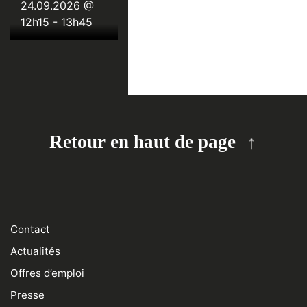
: visite des
24.09.2026 @
Maîtres
12h15
-
13h45
anciens aux
MRBAB
Retour en haut de page
Contact
Actualités
Offres d’emploi
Presse