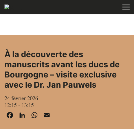
Aller au contenu
ACCUEIL
AGENDA
À la découverte des
manuscrits avant les ducs de
Bourgogne – visite exclusive
avec le Dr. Jan Pauwels
24 février 2026
12:15 - 13:15
Facebook
LinkedIn
WhatsApp
Email