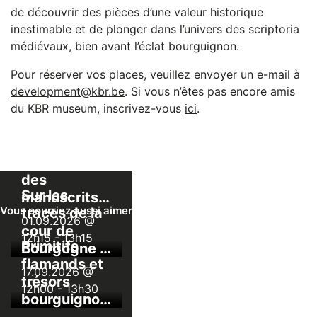
de découvrir des pièces d’une valeur historique
inestimable et de plonger dans l’univers des scriptoria
médiévaux, bien avant l’éclat bourguignon.
Pour réserver vos places, veuillez envoyer un e-mail à
development@kbr.be
. Si vous n’êtes pas encore amis
du KBR museum, inscrivez-vous
ici
.
Visite dans
les coulisses
des
Sur les
manuscrits
Vous pourriez aussi aimer
traces de la
de KBR
01.09.2026 @
cour de
12h15
-
13h15
Primitifs
Bourgogne :
flamands et
visite du
17.09.2026 @
trésors
Palais du
12h00
-
13h30
bourguignons
Coudenberg