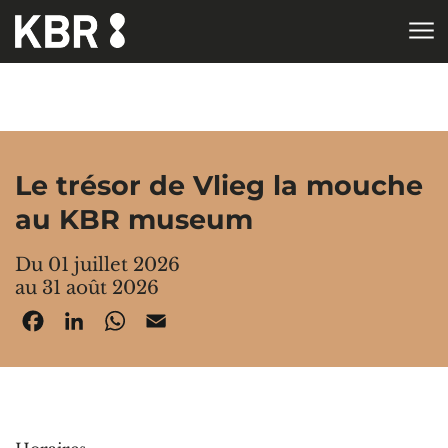
Aller au contenu
ACCUEIL
AGENDA
Le trésor de Vlieg la mouche
au KBR museum
Du 01 juillet 2026
au 31 août 2026
Facebook
LinkedIn
WhatsApp
Email