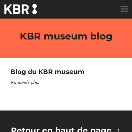
Aller au contenu
ACCUEIL
KBR museum blog
Blog du KBR museum
"Blog du KBR museum"
En savoir plus
Retour en haut de page