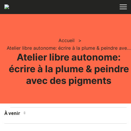
Aller au contenu
Accueil
>
Atelier libre autonome: écrire à la plume & peindre avec des pigments
Atelier libre autonome:
écrire à la plume & peindre
avec des pigments
Évènements
À venir
Sélectionnez
la