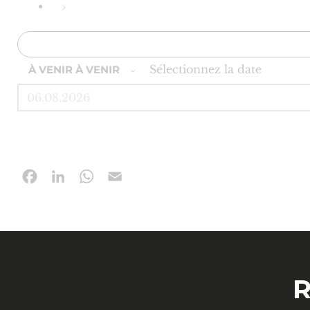
Sélectionnez la date
À VENIR
À VENIR
Facebook
LinkedIn
WhatsApp
Email
R