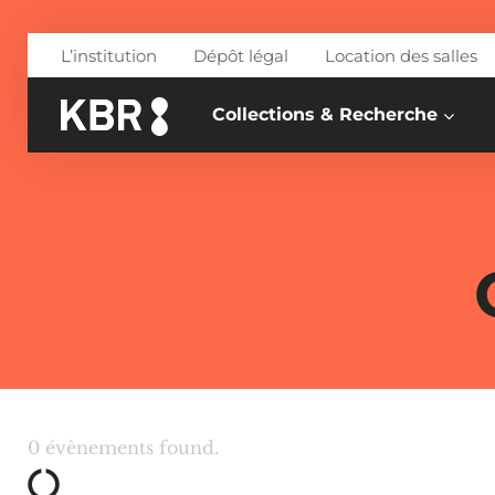
Aller au contenu
L’institution
Dépôt légal
Location des salles
Collections & Recherche
0 évènements found.