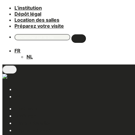
L’institution
Aller
Dépôt légal
au
Location des salles
contenu
Préparez votre visite
Recherche
pour
:
FR
NL
NL
FR
L’institution
Dépôt légal
Location des salles
Préparez votre visite