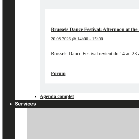
LA
MOUCHE
AU
KBR
MUSEUM"
Brussels Dance Festival: Afternoon at t
20.08.2026 @ 14h00
-
15h00
Brussels Dance Festival revient du 14 au 23 a
"BRUSSELS
EN SAVOIR PLUS
→
DANCE
Forum
FESTIVAL:
AFTERNOON
AT
Agenda complet
THE
MUSEUM"
Services