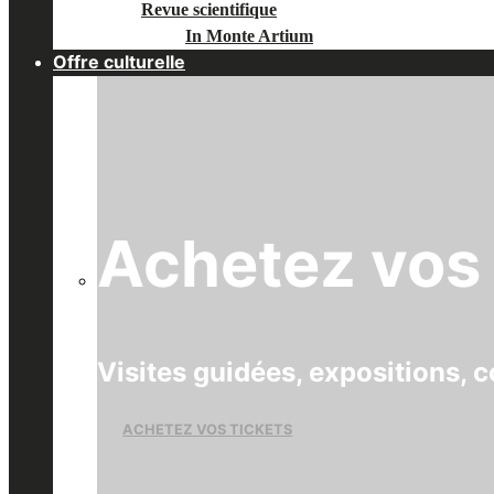
Revue scientifique
In Monte Artium
Offre culturelle
Achetez vos 
Visites guidées, expositions, c
ACHETEZ VOS TICKETS