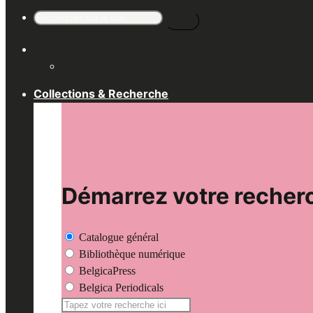
Recherche
pour
FR
:
NL
Collections & Recherche
Démarrez votre recherc
Catalogue général
Bibliothèque numérique
BelgicaPress
Belgica Periodicals
Recherche