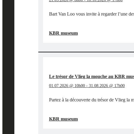
Bart Van Loo vous invite à regarder l’une des
"SUR
EN SAVOIR PLUS
→
LES
KBR museum
TRACES
DE
BART
VAN
LOO
ET
DES
Le trésor de Vlieg la mouche au KBR m
TÉMÉRAIRES
AU
01.07.2026 @ 10h00
-
31.08.2026 @ 17h00
KBR
MUSEUM"
Partez à la découverte du trésor de Vlieg la
"LE
EN SAVOIR PLUS
→
TRÉSOR
KBR museum
DE
VLIEG