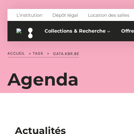
Aller au contenu
L’institution
Dépôt légal
Location des salles
Collections & Recherche
Offre
ACCUEIL
>
TAGS
>
DATA.KBR.BE
Agenda
Actualités