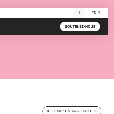
FR
Recherche pour :
SOUTENEZ-NOUS
VOIR TOUTES LES PAGES POUR CE TAG