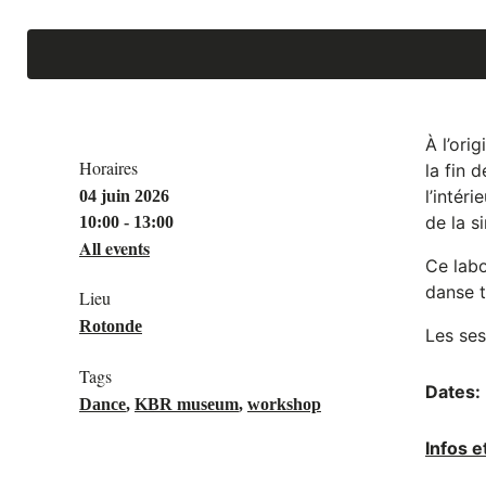
À l’ori
Horaires
la fin 
l’intér
04 juin 2026
de la s
10:00 - 13:00
All events
Ce labo
danse t
Lieu
Rotonde
Les ses
Tags
Dates:
Dance
,
KBR museum
,
workshop
Atelier
Atelier
Infos e
Visite
libre
libre