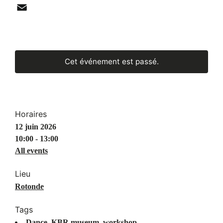
WhatsApp
Email
Cet événement est passé.
Horaires
12 juin 2026
10:00 - 13:00
All events
Lieu
Rotonde
Tags
Dance
,
KBR museum
,
workshop