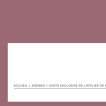
ACCUEIL
>
AGENDA
>
VISITE EXCLUSIVE DE L’ATELIER D
Visite exclusive de l’atelier de 