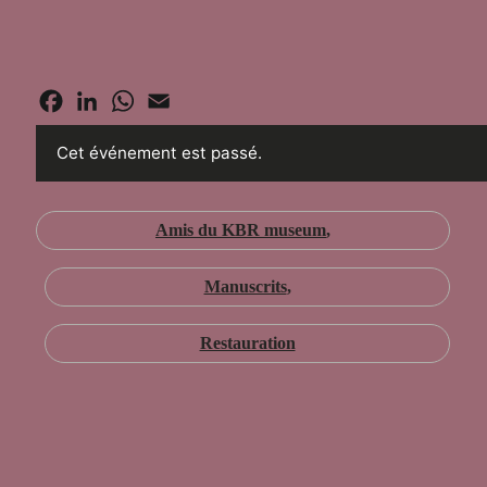
12 février 2026
12:15 - 13:15
Facebook
LinkedIn
WhatsApp
Email
Cet événement est passé.
Amis du KBR museum
Manuscrits
Restauration
Horaires
12 février 2026
12:15 - 13:15