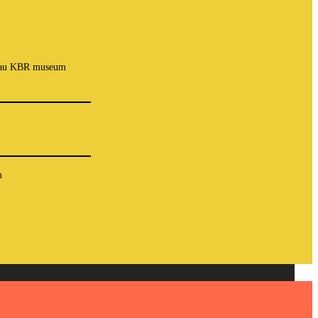
es au KBR museum
m