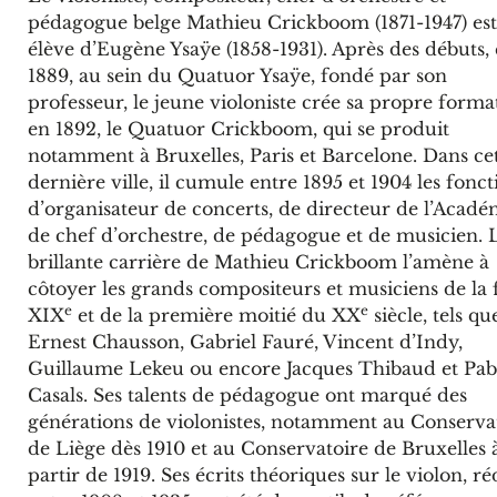
pédagogue belge Mathieu Crickboom (1871-1947) es
élève d’Eugène Ysaÿe (1858-1931). Après des débuts,
1889, au sein du Quatuor Ysaÿe, fondé par son
professeur, le jeune violoniste crée sa propre forma
en 1892, le Quatuor Crickboom, qui se produit
notamment à Bruxelles, Paris et Barcelone. Dans ce
dernière ville, il cumule entre 1895 et 1904 les fonct
d’organisateur de concerts, de directeur de l’Acadé
de chef d’orchestre, de pédagogue et de musicien. 
brillante carrière de Mathieu Crickboom l’amène à
côtoyer les grands compositeurs et musiciens de la 
e
e
XIX
et de la première moitié du XX
siècle, tels qu
Ernest Chausson, Gabriel Fauré, Vincent d’Indy,
Guillaume Lekeu ou encore Jacques Thibaud et Pab
Casals. Ses talents de pédagogue ont marqué des
générations de violonistes, notamment au Conserva
de Liège dès 1910 et au Conservatoire de Bruxelles 
partir de 1919. Ses écrits théoriques sur le violon, ré