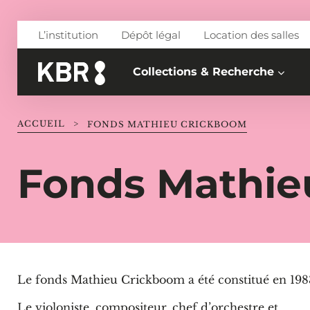
Aller au contenu
L’institution
Dépôt légal
Location des salles
Collections & Recherche
ACCUEIL
>
FONDS MATHIEU CRICKBOOM
Fonds Mathie
Le fonds Mathieu Crickboom a été constitué en 198
Le violoniste, compositeur, chef d’orchestre et