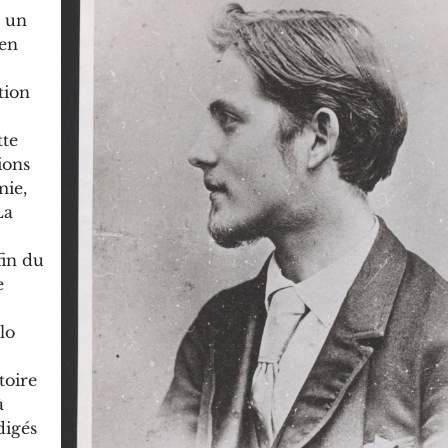
t un
 en
tion
tte
ions
mie,
La
fin du
e
lo
toire
à
digés