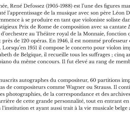
e, René Defossez (1905-1988) est l’une des figures ma
uté l’apprentissage de la musique avec son père Léon De
mence à se produire en tant que violoniste soliste dans
restigieux Prix de Rome de composition avec sa cantate
 d’orchestre au Théâtre royal de la Monnaie, fonction q
t près de 120 opéras. En 1946, il est nommé professeur
. Lorsqu’en 1951 il compose le concerto pour violon im
eth de Belgique, il recueille tous les suffrages ; cinq a
ion piano du même concours. Il fut élevé au rang de mem
scrits autographes du compositeur, 60 partitions im
péras de compositeurs comme Wagner ou Strauss. Il cont
s photographies, de la correspondance et des archives
carrière de cette grande personnalité, tout en entrant e
’institution et ayant aussi trait à la vie musicale belge