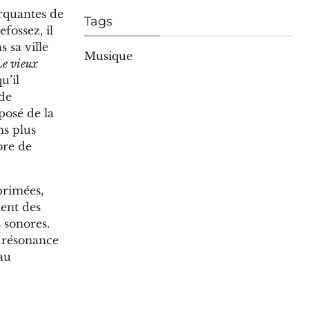
rquantes de
Tags
fossez, il
 sa ville
Musique
Le vieux
u’il
 de
posé de la
ns plus
bre de
primées,
ient des
 sonores.
n résonance
 au