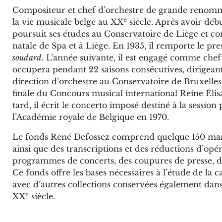
Compositeur et chef d’orchestre de grande renommé
e
la vie musicale belge au XX
siècle. Après avoir déb
poursuit ses études au Conservatoire de Liège et com
natale de Spa et à Liège. En 1935, il remporte le p
soudard
. L’année suivante, il est engagé comme chef
occupera pendant 22 saisons consécutives, dirigean
direction d’orchestre au Conservatoire de Bruxelles
finale du Concours musical international Reine Élisab
tard, il écrit le concerto imposé destiné à la sess
l’Académie royale de Belgique en 1970.
Le fonds René Defossez comprend quelque 150 manu
ainsi que des transcriptions et des réductions d’o
programmes de concerts, des coupures de presse, de
Ce fonds offre les bases nécessaires à l’étude de la 
avec d’autres collections conservées également dans l
e
XX
siècle.