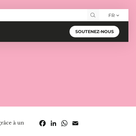
FR
Recherche pour :
SOUTENEZ-NOUS
grâce à un
Facebook
LinkedIn
WhatsApp
Email