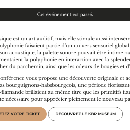
Cet événement est passé.
ique est un art auditif, mais elle stimule aussi intensé
olyphonie faisaient partie d’un univers sensoriel global q
t son acoustique, la palette sonore pouvait être intime 
mentaient la polyphonie en interaction avec la splendeur
cher du parchemin, ainsi que les odeurs de bougies et d
conférence vous propose une découverte originale et a
as bourguignons-habsbourgeois, une période florissante
flamande brillaient au même titre que les primitifs flam
te nécessaire pour apprécier pleinement le nouveau
ETEZ VOTRE TICKET
DÉCOUVREZ LE KBR MUSEUM