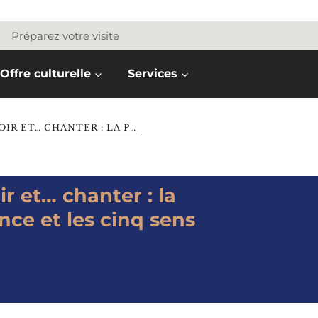
Préparez votre visite
Offre culturelle
Services
CONFÉRENCE – ENTENDRE, VOIR ET… CHANTER : LA POLYPHONIE DE LA RENAISSANCE ET LES CINQ SENS
r et… chanter : la
nce et les cinq sens