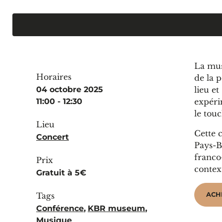
La mus
Horaires
de la p
04 octobre 2025
lieu e
11:00 - 12:30
expéri
le tou
Lieu
Cette 
Concert
Pays-B
franco-
Prix
contex
Gratuit à 5€
ACH
Tags
Conférence
,
KBR museum
,
Musique