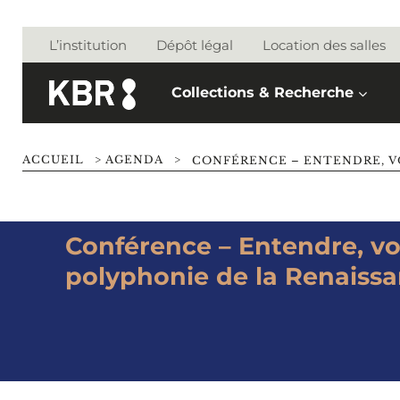
Aller au contenu
L’institution
Dépôt légal
Location des salles
Collections & Recherche
ACCUEIL
>
AGENDA
>
Conférence – Entendre, voi
polyphonie de la Renaissa