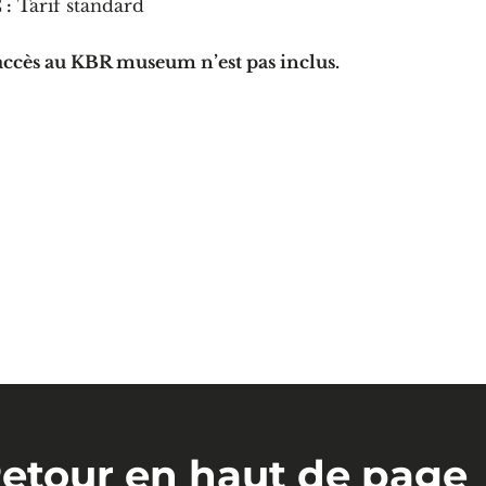
 :
Tarif standard
accès au KBR museum n’est pas inclus.
etour en haut de page