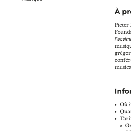
À pr
Pieter 
Founda
Facsimi
musiqu
grégori
confér
musica
Info
Où ?
Qua
Tari
Gr