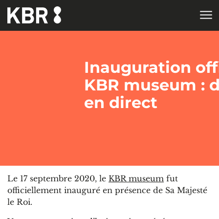
Aller au contenu
ACCUEIL
Inauguration off
KBR museum : di
en direct
Le 17 septembre 2020, le
KBR museum
fut
officiellement inauguré en présence de Sa Majesté
le Roi.