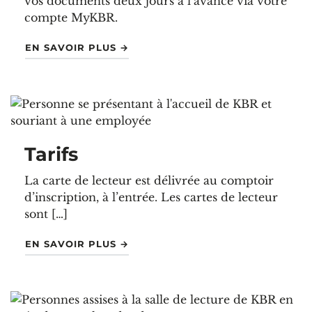
vos documents deux jours à l’avance via votre
compte MyKBR.
"CONSULTEZ NOS COLLECTIONS"
EN SAVOIR PLUS
→
Tarifs
La carte de lecteur est délivrée au comptoir
d’inscription, à l’entrée. Les cartes de lecteur
sont […]
"TARIFS"
EN SAVOIR PLUS
→