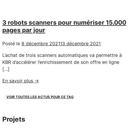
terrain
de
jeu
pour
3 robots scanners pour numériser 15.000
les
pages par jour
stagiaires
:
Posté le
8 décembre 2021
13 décembre 2021
le
L’achat de trois scanners automatiques va permettre à
projet
KBR d’accélérer l’enrichissement de son offre en ligne
Navez "
[…]
"3
En savoir plus
→
robots
scanners
VOIR TOUTES LES ACTUS POUR CE TAG
pour
numériser
15.000
Projets
pages
par