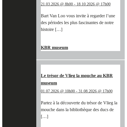
21.03.2026 @ 8h00
-
18.10.2026 @ 17h00
Bart Van Loo vous invite à regarder l’une
des périodes les plus fascinantes de notre
histoire […]
"SUR
EN SAVOIR PLUS
→
LES
KBR museum
TRACES
DE
BART
VAN
LOO
Le trésor de Vlieg la mouche au KBR
ET
museum
DES
TÉMÉRAIRES
01.07.2026 @ 10h00
-
31.08.2026 @ 17h00
AU
KBR
Partez à la découverte du trésor de Vlieg la
MUSEUM"
mouche dans la bibliothèque des ducs de
[…]
"LE