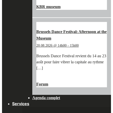
EN SAVOIR PLUS
→
TRÉSOR
KBR museum
DE
VLIEG
LA
MOUCHE
AU
Brussels Dance Festival: Afternoon at the
KBR
Museum
MUSEUM"
20.08.2026 @ 14h00
-
15h00
Brussels Dance Festival revient du 14 au 23
août pour faire vibrer la capitale au rythme
[…]
"BRUSSELS
EN SAVOIR PLUS
→
DANCE
Forum
FESTIVAL:
AFTERNOON
Agenda complet
AT
THE
Services
MUSEUM"