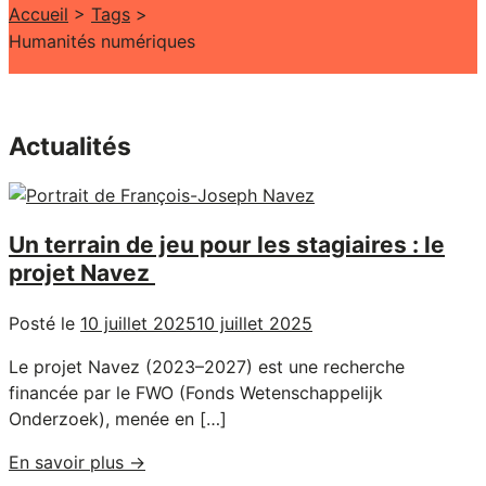
Accueil
>
Tags
>
Humanités numériques
Actualités
Un terrain de jeu pour les stagiaires : le
projet Navez
Posté le
10 juillet 2025
10 juillet 2025
Le projet Navez (2023–2027) est une recherche
financée par le FWO (Fonds Wetenschappelijk
Onderzoek), menée en […]
"Un
En savoir plus
→