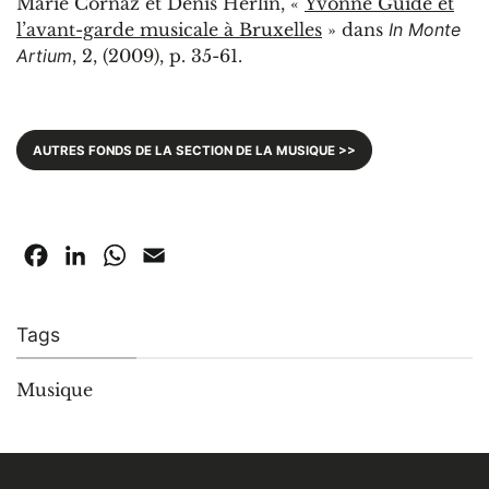
Marie Cornaz et Denis Herlin, «
Yvonne Guidé et
l’avant-garde musicale à Bruxelles
» dans
In Monte
Artium
, 2, (2009), p. 35-61.
AUTRES FONDS DE LA SECTION DE LA MUSIQUE >>
Facebook
LinkedIn
WhatsApp
Email
Tags
Musique