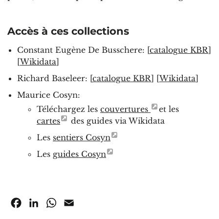
Accès à ces collections
Constant Eugène De Busschere: [
catalogue KBR
]
[
Wikidata
]
Richard Baseleer: [
catalogue KBR
] [
Wikidata
]
Maurice Cosyn:
Téléchargez les
couvertures
et les
cartes
des guides via Wikidata
Les
sentiers Cosyn
Les
guides Cosyn
Facebook
LinkedIn
WhatsApp
Email