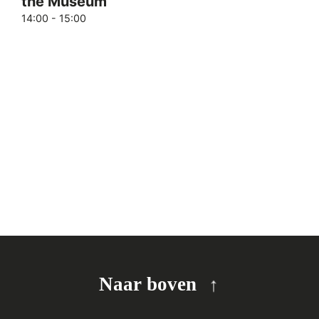
Photo
the Museum
met
View
14:00
-
15:00
gebeurtenissen
vernieuwd
met
de
gefilterde
resultaten.
Naar boven