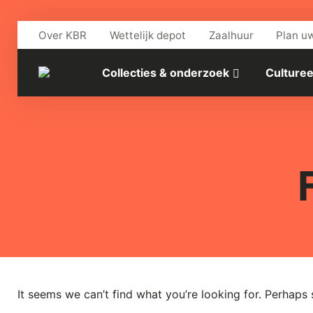
Skip to main content
Over KBR
Wettelijk depot
Zaalhuur
Plan u
Collecties & onderzoek
Culturee
It seems we can’t find what you’re looking for. Perhaps 