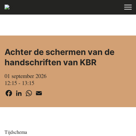
Skip to main content
HOME
AGENDA
Achter de schermen van de
handschriften van KBR
01 september 2026
12:15 - 13:15
Facebook
LinkedIn
WhatsApp
Email
Tijdschema