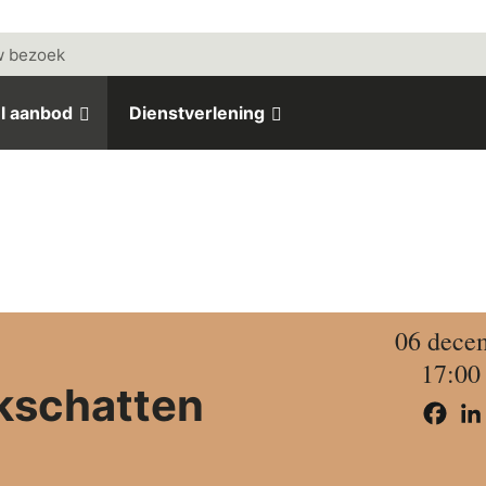
w bezoek
l aanbod
Dienstverlening
06 dece
17:00
ekschatten
Face
L