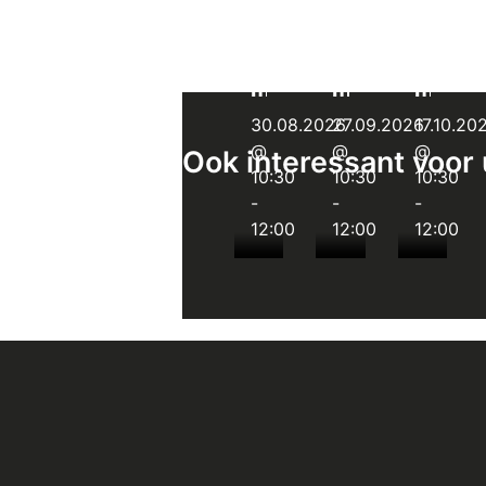
Instaprondleiding
Instaprondleid
Instap
KBR
KBR
KBR
museum
museum
muse
30.08.2026
27.09.2026
17.10.20
@
@
@
Ook interessant voor 
10:30
10:30
10:30
-
-
-
12:00
12:00
12:00