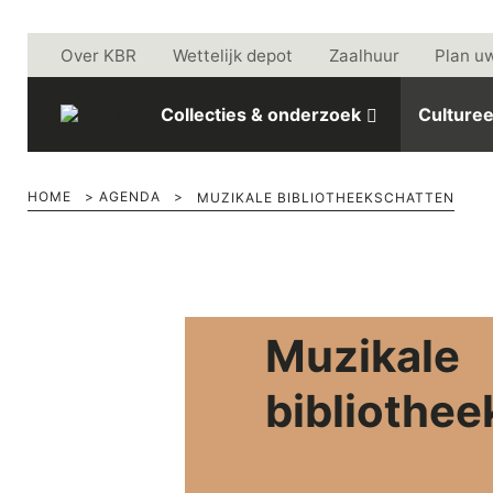
Skip to main content
Over KBR
Wettelijk depot
Zaalhuur
Plan u
Collecties & onderzoek
Culturee
HOME
>
AGENDA
>
MUZIKALE BIBLIOTHEEKSCHATTEN
Muzikale
bibliothe