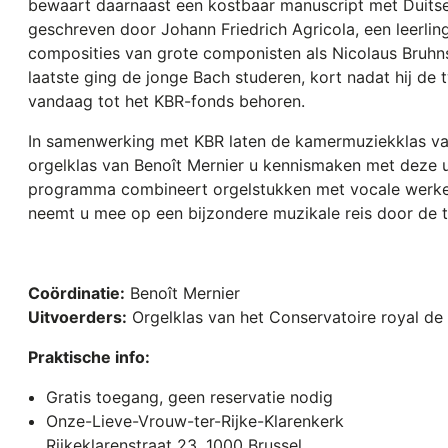
bewaart daarnaast een kostbaar manuscript met Duitse
geschreven door Johann Friedrich Agricola, een leerlin
composities van grote componisten als Nicolaus Bruhns 
laatste ging de jonge Bach studeren, kort nadat hij 
vandaag tot het KBR-fonds behoren.
In samenwerking met KBR laten de kamermuziekklas va
orgelklas van Benoît Mernier u kennismaken met deze 
programma combineert orgelstukken met vocale werke
neemt u mee op een bijzondere muzikale reis door de ti
Coördinatie:
Benoît Mernier
Uitvoerders:
Orgelklas van het Conservatoire royal de 
Praktische info:
Gratis toegang, geen reservatie nodig
Onze-Lieve-Vrouw-ter-Rijke-Klarenkerk
Rijkeklarenstraat 23, 1000 Brussel