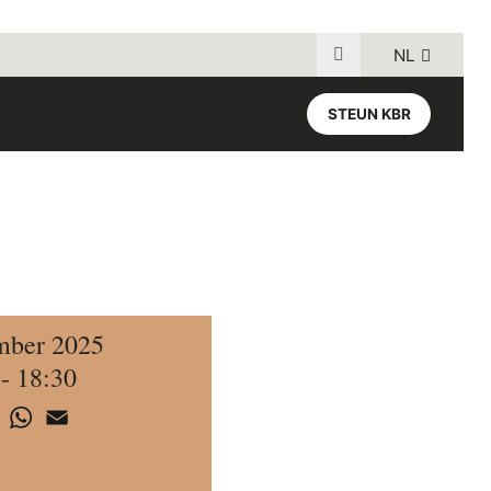
NL
Search for:
STEUN KBR
mber 2025
 - 18:30
book
inkedIn
WhatsApp
Email