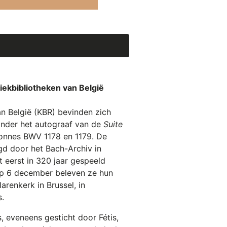
iekbibliotheken van België
van België (KBR) bevinden zich
onder het autograaf van de
Suite
onnes BWV 1178 en 1179. De
gd door het Bach-Archiv in
 eerst in 320 jaar gespeeld
 Op 6 december beleven ze hun
renkerk in Brussel, in
s.
, eveneens gesticht door Fétis,