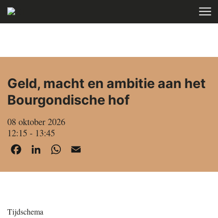
Skip to main content
HOME
AGENDA
Geld, macht en ambitie aan het
Bourgondische hof
08 oktober 2026
12:15 - 13:45
Facebook
LinkedIn
WhatsApp
Email
Tijdschema