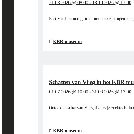
21.03.2026 @ 08:00
-
18.10.2026 @ 17:00
Bart Van Loo nodigt u uit om door zijn ogen te k
"STAP
LEES MEER
→
IN
DE
KBR museum
VOETSPOREN
VAN
BART
VAN
LOO
EN
Schatten van Vlieg in het KBR m
DE
BOURGONDIËRS
01.07.2026 @ 10:00
-
31.08.2026 @ 17:00
IN
HET
KBR
Ontdek de schat van Vlieg tijdens je zoektocht in
MUSEUM"
"SCHATTEN
LEES MEER
→
VAN
VLIEG
KBR museum