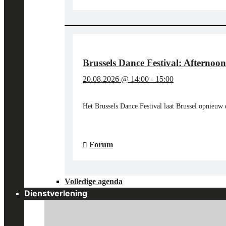
IN
HET
KBR
MUSEUM"
Brussels Dance Festival: Afternoo
20.08.2026 @ 14:00
-
15:00
Het Brussels Dance Festival laat Brussel opnieuw
"BRUSSELS
LEES MEER
→
DANCE
FESTIVAL:
Forum
AFTERNOON
AT
THE
Volledige agenda
MUSEUM"
Dienstverlening