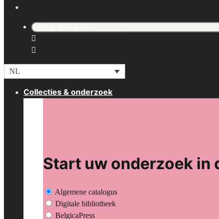
Plan uw bezoek
Search
for:
NL
Collecties & onderzoek
Start uw onderzoek in 
Algemene catalogus
Digitale bibliotheek
BelgicaPress