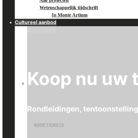
Alle projecten
Wetenschappelijk tijdschrift
In Monte Artium
Cultureel aanbod
Koop nu uw t
Rondleidingen, tentoonstellin
KOOP TICKETS