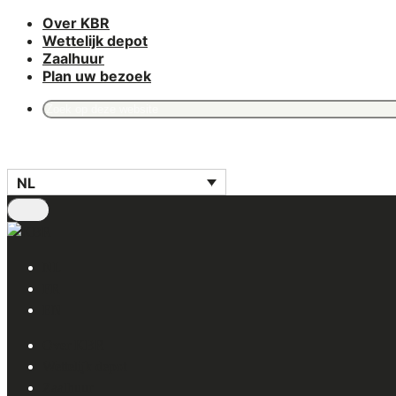
Over KBR
Skip
Wettelijk depot
to
Zaalhuur
main
Plan uw bezoek
content
Search
for:
NL
NL
FR
EN
Over KBR
Wettelijk depot
Zaalhuur