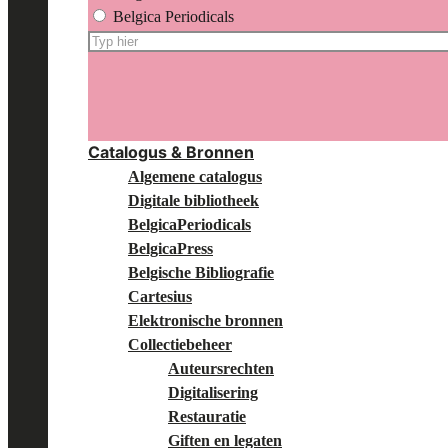
Belgica Periodicals
Zoeken
op:
Catalogus & Bronnen
Algemene catalogus
Digitale bibliotheek
BelgicaPeriodicals
BelgicaPress
Belgische Bibliografie
Cartesius
Elektronische bronnen
Collectiebeheer
Auteursrechten
Digitalisering
Restauratie
Giften en legaten