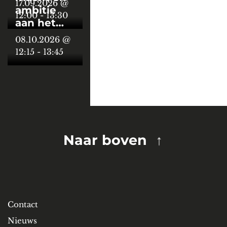
17.09.2026 @
ambitie
bezoek
12:00
-
13:30
aan het
aan het
Bourgondische
Coudenbergpaleis
08.10.2026 @
hof
12:15
-
13:45
Naar boven
Contact
Nieuws