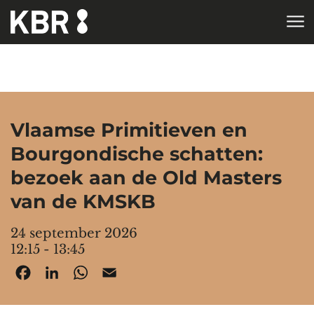
Skip to main content
HOME
AGENDA
Vlaamse Primitieven en
Bourgondische schatten:
bezoek aan de Old Masters
van de KMSKB
24 september 2026
12:15 - 13:45
Facebook
LinkedIn
WhatsApp
Email