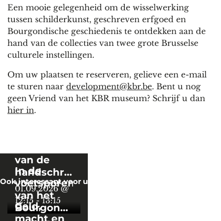
Een mooie gelegenheid om de wisselwerking
tussen schilderkunst, geschreven erfgoed en
Bourgondische geschiedenis te ontdekken aan de
hand van de collecties van twee grote Brusselse
culturele instellingen.
Om uw plaatsen te reserveren, gelieve een e-mail
te sturen naar
development@kbr.be
. Bent u nog
geen Vriend van het KBR museum? Schrijf u dan
hier in
.
Achter de
schermen
van de
In de
handschriften
Ook interessant voor u
voetsporen
van KBR
01.09.2026 @
van het
12:15
-
13:15
Geld,
Bourgondische
macht en
hof: