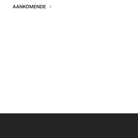
AANKOMENDE
Selecteer
een
datum.