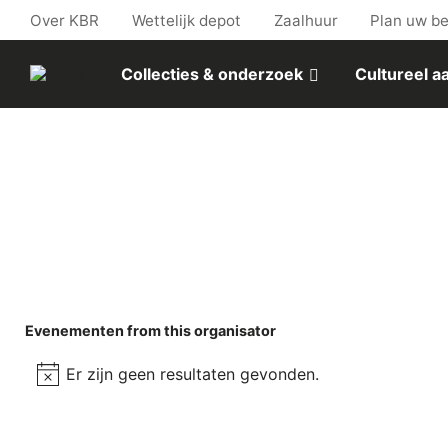
Skip to main content
Over KBR
Wettelijk depot
Zaalhuur
Plan uw b
Collecties & onderzoek
Cultureel 
Evenementen from this organisator
Er zijn geen resultaten gevonden.
Bericht