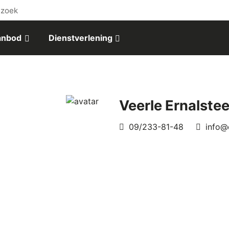
ezoek
aanbod
Dienstverlening
Veerle Ernalste
Telefoon
E-
09/233-81-48
info@
mail