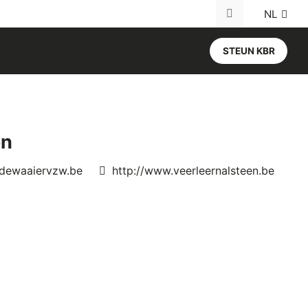
NL
Search for:
STEUN KBR
en
Website
dewaaiervzw.be
http://www.veerleernalsteen.be