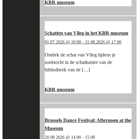
IN
KBR museum
DE
VOETSPOREN
VAN
BART
VAN
Schatten van Vlieg in het KBR museum
LOO
01.07.2026 @ 10:00
-
31.08.2026 @ 17:00
EN
DE
Ontdek de schat van Vlieg tijdens je
BOURGONDIËRS
zoektocht in de schatkamer van de
IN
HET
bibliotheek van de […]
KBR
MUSEUM"
"SCHATTEN
LEES MEER
→
VAN
KBR museum
VLIEG
IN
HET
KBR
MUSEUM"
Brussels Dance Festival: Afternoon at the
Museum
20.08.2026 @ 14:00
-
15:00