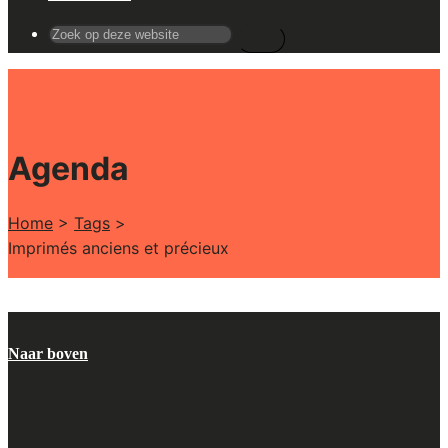
Search
for:
Agenda
Home
>
Tags
>
Imprimés anciens et précieux
Naar boven