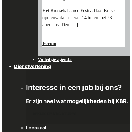
Het Brussels Dance Festival laat Brussel
opnieuw dansen van 14 tot en met 23
augustus. Tien […]
"BRUSSELS
LEES MEER
→
DANCE
Forum
FESTIVAL:
AFTERNOON
Volledige agenda
AT
THE
Dienstverlening
MUSEUM"
Interesse in een job bij ons?
Er zijn heel wat mogelijkheden bij KBR.
BEKIJK DE VACATURES
Leeszaal