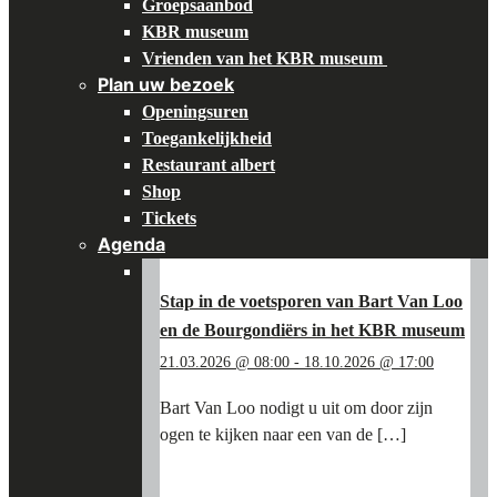
Groepsaanbod
KBR museum
Vrienden van het KBR museum
Plan uw bezoek
Openingsuren
Toegankelijkheid
Restaurant albert
Shop
Tickets
Agenda
Stap in de voetsporen van Bart Van Loo
en de Bourgondiërs in het KBR museum
21.03.2026 @ 08:00
-
18.10.2026 @ 17:00
Bart Van Loo nodigt u uit om door zijn
ogen te kijken naar een van de […]
"STAP
LEES MEER
→