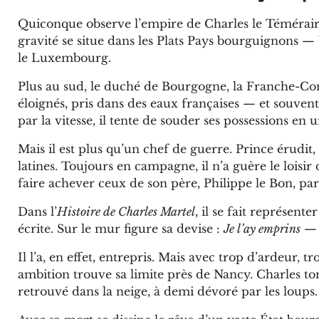
Quiconque observe l’empire de Charles le Téméraire 
gravité se situe dans les Plats Pays bourguignons — 
le Luxembourg.
Plus au sud, le duché de Bourgogne, la Franche-Com
éloignés, pris dans des eaux françaises — et souvent 
par la vitesse, il tente de souder ses possessions e
Mais il est plus qu’un chef de guerre. Prince érudit
latines. Toujours en campagne, il n’a guère le loisir
faire achever ceux de son père, Philippe le Bon, par
Dans l’
Histoire de Charles Martel
, il se fait représent
écrite. Sur le mur figure sa devise :
Je l’ay emprins
— «
Il l’a, en effet, entrepris. Mais avec trop d’ardeur, 
ambition trouve sa limite près de Nancy. Charles tom
retrouvé dans la neige, à demi dévoré par les loups.