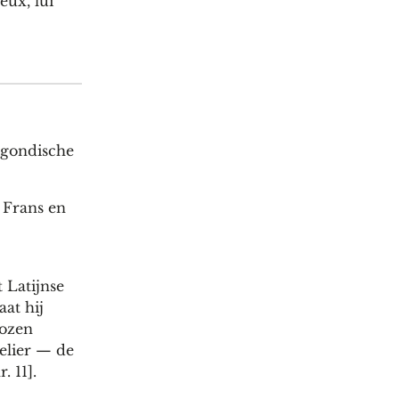
eux, lui
urgondische
 Frans en
 Latijnse
at hij
kozen
telier — de
 11].