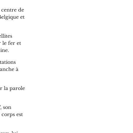
 centre de
Belgique et
lites
 le fer et
ine.
tations
vanche à
r la parole
, son
 corps est