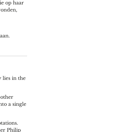
tie op haar
vonden,
aan.
lies in the
 other
nto a single
tations.
er Philip