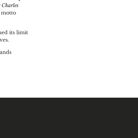
 Charles
s motto
ed its limit
ves.
lands