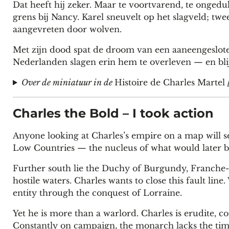
Dat heeft hij zeker. Maar te voortvarend, te ongedul
grens bij Nancy. Karel sneuvelt op het slagveld; t
aangevreten door wolven.
Met zijn dood spat de droom van een aaneengeslot
Nederlanden slagen erin hem te overleven — en bli
Over de miniatuur in de
Histoire de Charles Martel
Charles the Bold – I took action
Anyone looking at Charles’s empire on a map will se
Low Countries — the nucleus of what would later
Further south lie the Duchy of Burgundy, Franche-C
hostile waters. Charles wants to close this fault line
entity through the conquest of Lorraine.
Yet he is more than a warlord. Charles is erudite, 
Constantly on campaign, the monarch lacks the tim