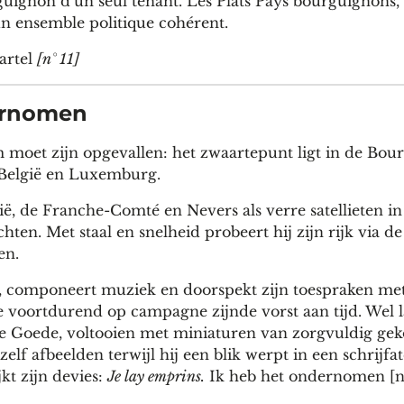
guignon d’un seul tenant. Les Plats Pays bourguignons, 
n ensemble politique cohérent.
artel
[n° 11]
dernomen
em moet zijn opgevallen: het zwaartepunt ligt in de Bo
 België en Luxemburg.
, de Franche-Comté en Nevers als verre satellieten in
hten. Met staal en snelheid probeert hij zijn rijk via de
en.
et, componeert muziek en doorspekt zijn toespraken met
 voortdurend op campagne zijnde vorst aan tijd. Wel la
de Goede, voltooien met miniaturen van zorgvuldig ge
hzelf afbeelden terwijl hij een blik werpt in een schrijfa
kt zijn devies:
Je lay emprins.
Ik heb het ondernomen [nr.