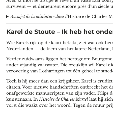
Avec sa mort se dissipe le rêve d’un vaste État bour
survivent — et demeurent encore près d’un siècle u
Au sujet de la miniature dans l’
Histoire de Charles M
Karel de Stoute – Ik heb het on
Wie Karels rijk op de kaart bekijkt, ziet wat ook h
Nederlanden — de kiem van het latere Nederland,
Verder zuidwaarts liggen het hertogdom Bourgondië
ander vijandig vaarwater. Die breuklijn wil Karel dic
verovering van Lotharingen tot één geheel te smed
Toch is hij meer dan een krijgsheer. Karel is erudi
citaten. Voor nieuwe handschriften ontbreekt het de
onafgewerkte manuscripten van zijn vader, Filips 
kunstenaars. In
Histoire de Charles Martel
laat hij zic
vorst die waakt over het woord. Tegen de muur prij