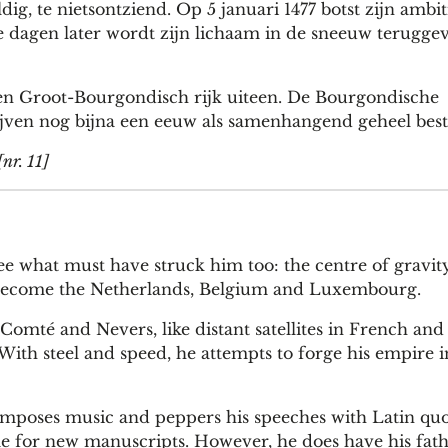
dig, te nietsontziend. Op 5 januari 1477 botst zijn ambi
wee dagen later wordt zijn lichaam in de sneeuw terugge
en Groot-Bourgondisch rijk uiteen. De Bourgondische
jven nog bijna een eeuw als samenhangend geheel best
[nr. 11]
e what must have struck him too: the centre of gravity 
 become the Netherlands, Belgium and Luxembourg.
omté and Nevers, like distant satellites in French and
. With steel and speed, he attempts to forge his empire i
composes music and peppers his speeches with Latin quo
e for new manuscripts. However, he does have his fath