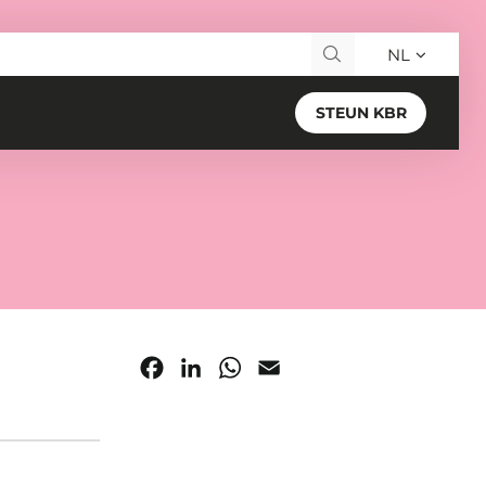
NL
Search for:
STEUN KBR
Facebook
LinkedIn
WhatsApp
Email