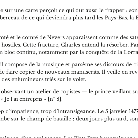
sur une carte perçoit ce qui dut aussi le frapper : son
berceau de ce qui deviendra plus tard les Pays-Bas, la 
té et le comté de Nevers apparaissent comme des satel
hostiles. Cette fracture, Charles entend la résorber. Par
n un bloc continu, notamment par la conquête de la Lorra
, il compose de la musique et parsème ses discours de ci
 de faire copier de nouveaux manuscrits. Il veille en re
 des enlumineurs triés sur le volet.
er observant un atelier de copistes — le prince veillant su
 Je l’ai entrepris » [n° 8].
trop d’impatience, trop d’intransigeance. Le 5 janvier 1477
be sur le champ de bataille ; deux jours plus tard, son