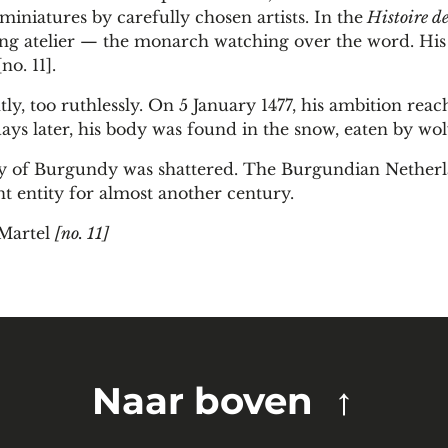
niatures by carefully chosen artists. In the
Histoire de
iting atelier — the monarch watching over the word. Hi
no. 11].
ly, too ruthlessly. On 5 January 1477, his ambition reach
days later, his body was found in the snow, eaten by wol
hy of Burgundy was shattered. The Burgundian Nether
 entity for almost another century.
 Martel
[no. 11]
Naar boven