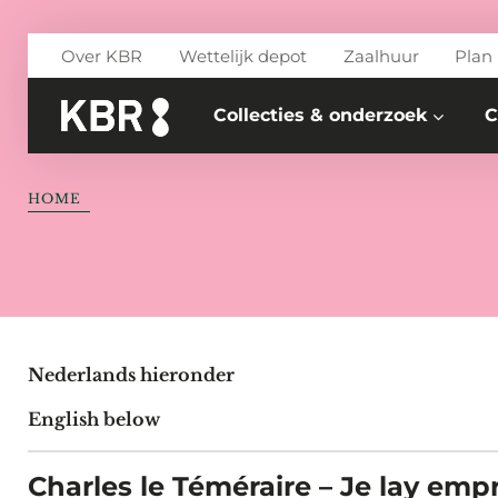
Skip to main content
Over KBR
Wettelijk depot
Zaalhuur
Plan
Collecties & onderzoek
C
HOME
Nederlands hieronder
English below
Charles le Téméraire – Je lay emp