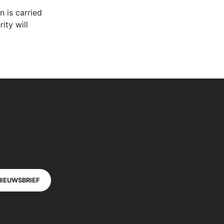
 is carried
ity will
NIEUWSBRIEF