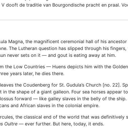
 V dooft de traditie van Bourgondische pracht en praal. Vo
la Magna, the magnificent ceremonial hall of his ancestor 
ne. The Lutheran question has slipped through his fingers,
sun never sets on it — and gout is eating away at him.
om the Low Countries — Huens depicts him with the Golden
hree years later, he dies there.
eaves the Coudenberg for St. Gudula’s Church [no. 22]. Sp
in the shape of a giant galleon. Four sea horses appear to
olossus forward — like galley slaves in the belly of the ship.
ans and African slaves in the colonial empire.
rcules, the classical end of the world that was definitively 
us Oultre
— ever further. But here, today, it ends.