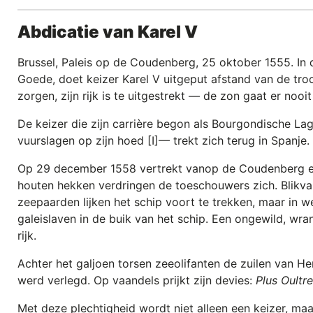
Abdicatie van Karel V
Brussel, Paleis op de Coudenberg, 25 oktober 1555. In 
Goede, doet keizer Karel V uitgeput afstand van de tro
zorgen, zijn rijk is te uitgestrekt — de zon gaat er noo
De keizer die zijn carrière begon als Bourgondische L
vuurslagen op zijn hoed [I]— trekt zich terug in Spanje. D
Op 29 december 1558 vertrekt vanop de Coudenberg een
houten hekken verdringen de toeschouwers zich. Blikvan
zeepaarden lijken het schip voort te trekken, maar in 
galeislaven in de buik van het schip. Een ongewild, wran
rijk.
Achter het galjoen torsen zeeolifanten de zuilen van Her
werd verlegd. Op vaandels prijkt zijn devies:
Plus Oultre
Met deze plechtigheid wordt niet alleen een keizer, maa