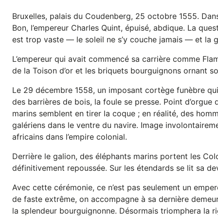
Bruxelles, palais du Coudenberg, 25 octobre 1555. Dans l
Bon, l’empereur Charles Quint, épuisé, abdique. La ques
est trop vaste — le soleil ne s’y couche jamais — et la 
L’empereur qui avait commencé sa carrière comme Flam
de la Toison d’or et les briquets bourguignons ornant so
Le 29 décembre 1558, un imposant cortège funèbre quitt
des barrières de bois, la foule se presse. Point d’orgue
marins semblent en tirer la coque ; en réalité, des hom
galériens dans le ventre du navire. Image involontairem
africains dans l’empire colonial.
Derrière le galion, des éléphants marins portent les Co
définitivement repoussée. Sur les étendards se lit sa de
Avec cette cérémonie, ce n’est pas seulement un empere
de faste extrême, on accompagne à sa dernière demeure l
la splendeur bourguignonne. Désormais triomphera la r