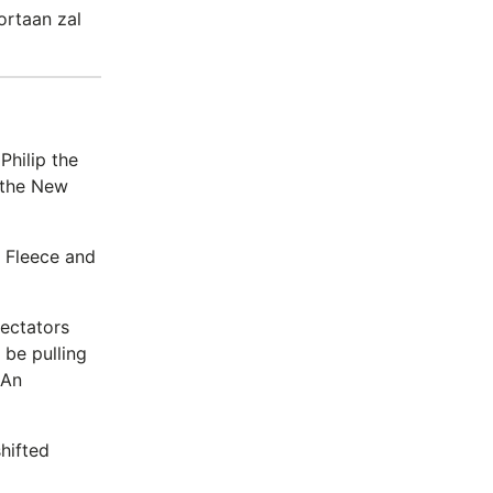
ortaan zal
Philip the
 the New
 Fleece and
ectators
 be pulling
 An
shifted