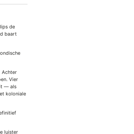
lips de
ld baart
gondische
 Achter
en. Vier
it — als
et koloniale
finitief
 luister