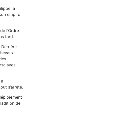
lippe le
 son empire
de l’Ordre
us tard.
 Derrière
 chevaux
 des
esclaves
 a
out s’arrête.
 déploiement
radition de