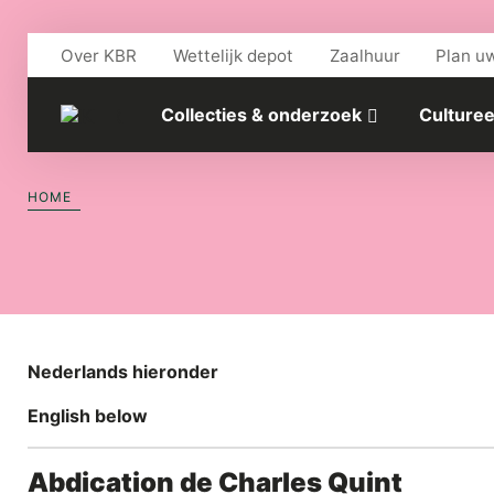
Skip to main content
Over KBR
Wettelijk depot
Zaalhuur
Plan u
Collecties & onderzoek
Culturee
HOME
Nederlands hieronder
English below
Abdication de Charles Quint