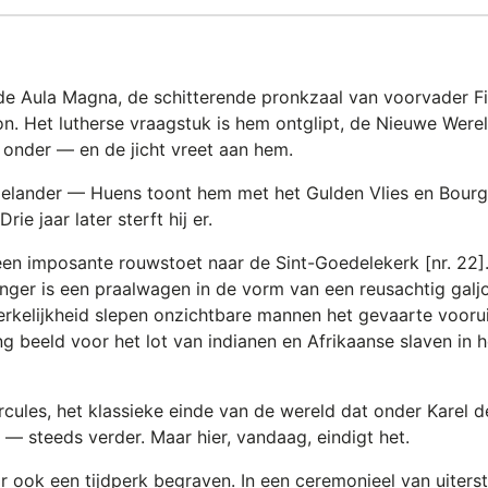
de Aula Magna, de schitterende pronkzaal van voorvader Fi
on. Het lutherse vraagstuk is hem ontglipt, de Nieuwe Were
it onder — en de jicht vreet aan hem.
agelander — Huens toont hem met het Gulden Vlies en Bour
rie jaar later sterft hij er.
 imposante rouwstoet naar de Sint-Goedelekerk [nr. 22].
ger is een praalwagen in de vorm van een reusachtig galjo
werkelijkheid slepen onzichtbare mannen het gevaarte vooru
g beeld voor het lot van indianen en Afrikaanse slaven in h
cules, het klassieke einde van de wereld dat onder Karel de
— steeds verder. Maar hier, vandaag, eindigt het.
r ook een tijdperk begraven. In een ceremonieel van uiterste