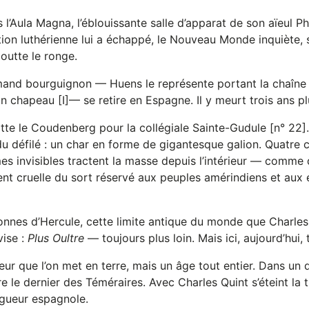
’Aula Magna, l’éblouissante salle d’apparat de son aïeul Phi
tion luthérienne lui a échappé, le Nouveau Monde inquiète,
goutte le ronge.
and bourguignon — Huens le représente portant la chaîne 
n chapeau [I]— se retire en Espagne. Il y meurt trois ans pl
e le Coudenberg pour la collégiale Sainte-Gudule [n° 22].
 du défilé : un char en forme de gigantesque galion. Quatre
mes invisibles tractent la masse depuis l’intérieur — comme
ent cruelle du sort réservé aux peuples amérindiens et aux 
lonnes d’Hercule, cette limite antique du monde que Charles
vise :
Plus Oultre
— toujours plus loin. Mais ici, aujourd’hui, t
ur que l’on met en terre, mais un âge tout entier. Dans un
e dernier des Téméraires. Avec Charles Quint s’éteint la t
igueur espagnole.