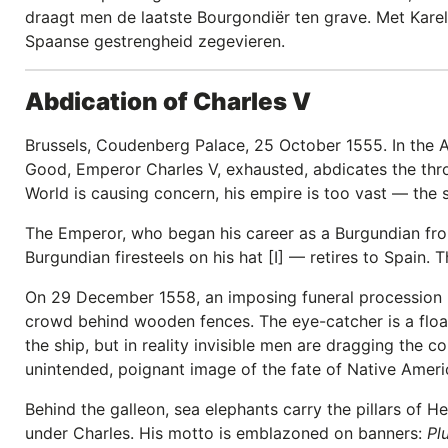
draagt men de laatste Bourgondiër ten grave. Met Karel
Spaanse gestrengheid zegevieren.
Abdication of Charles V
Brussels, Coudenberg Palace, 25 October 1555. In the Au
Good, Emperor Charles V, exhausted, abdicates the thro
World is causing concern, his empire is too vast — the 
The Emperor, who began his career as a Burgundian fr
Burgundian firesteels on his hat [I] — retires to Spain. T
On 29 December 1558, an imposing funeral procession l
crowd behind wooden fences. The eye-catcher is a float 
the ship, but in reality invisible men are dragging the c
unintended, poignant image of the fate of Native Americ
Behind the galleon, sea elephants carry the pillars of He
under Charles. His motto is emblazoned on banners:
Pl