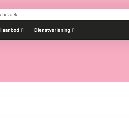
w bezoek
l aanbod
Dienstverlening