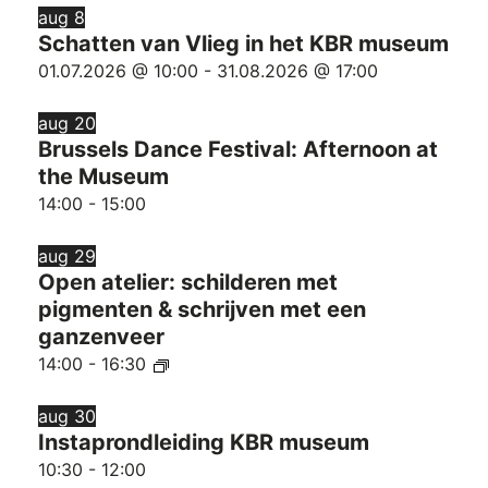
wordt
aug
8
de
Schatten van Vlieg in het KBR museum
lijst
01.07.2026 @ 10:00
-
31.08.2026 @ 17:00
met
gebeurtenissen
aug
20
vernieuwd
Brussels Dance Festival: Afternoon at
met
the Museum
de
14:00
-
15:00
gefilterde
resultaten.
aug
29
Open atelier: schilderen met
pigmenten & schrijven met een
ganzenveer
14:00
-
16:30
aug
30
Instaprondleiding KBR museum
10:30
-
12:00