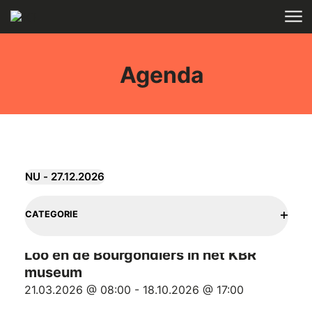
Skip to main content
HOME
Agenda
Evenementen
NU
 - 
27.12.2026
Selecteer
Filters
List
Als
datum
OPEN
CATEGORIE
u
aug
8
of
Stap in de voetsporen van Bart Van
één
events
van
Loo en de Bourgondiërs in het KBR
in
de
museum
Photo
invoergegevens
21.03.2026 @ 08:00
-
18.10.2026 @ 17:00
View
wijzigt,