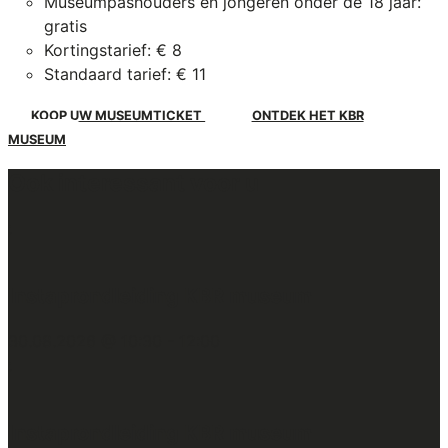
Museumpashouders en jongeren onder de 18 jaar:
gratis
Kortingstarief: € 8
Standaard tarief: € 11
KOOP UW MUSEUMTICKET
ONTDEK HET KBR
MUSEUM
Ook interessant voor u
:
Instaprondleiding KBR museum
30.08.2026 @ 10:30
-
12:00
:
Instaprondleiding KBR museum