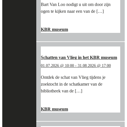
Bart Van Loo nodigt u uit om door zijn
ogen te kijken naar een van de […]
"STAP
LEES MEER
→
IN
KBR museum
DE
VOETSPOREN
VAN
BART
VAN
Schatten van Vlieg in het KBR museum
LOO
01.07.2026 @ 10:00
-
31.08.2026 @ 17:00
EN
DE
Ontdek de schat van Vlieg tijdens je
BOURGONDIËRS
zoektocht in de schatkamer van de
IN
HET
bibliotheek van de […]
KBR
MUSEUM"
"SCHATTEN
LEES MEER
→
VAN
KBR museum
VLIEG
IN
HET