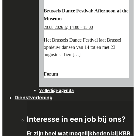
KBR
MUSEUM"
Brussels Dance Festival: Afternoon at the
Museum
20.08.2026 @ 14:00
-
15:00
Het Brussels Dance Festival laat Brussel
opnieuw dansen van 14 tot en met 23
augustus. Tien […]
"BRUSSELS
LEES MEER
→
DANCE
Forum
FESTIVAL:
AFTERNOON
Volledige agenda
AT
THE
Dienstverlening
MUSEUM"
Interesse in een job bij ons?
Er zijn heel wat mogelijkheden bij KBR.