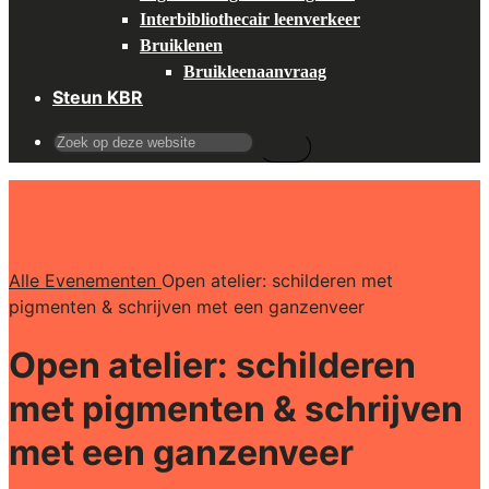
Interbibliothecair leenverkeer
Bruiklenen
Bruikleenaanvraag
Steun KBR
Search
for:
Alle Evenementen
Open atelier: schilderen met
pigmenten & schrijven met een ganzenveer
Open atelier: schilderen
met pigmenten & schrijven
met een ganzenveer