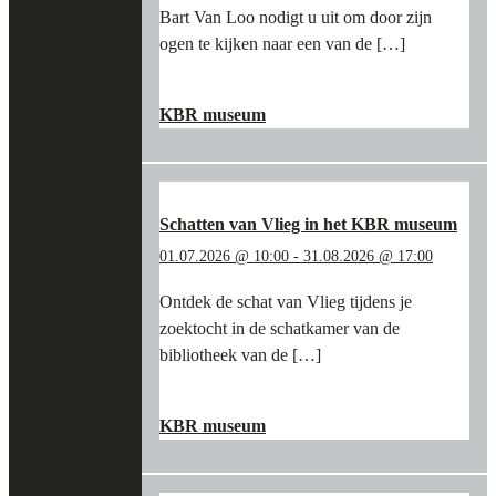
Bart Van Loo nodigt u uit om door zijn
ogen te kijken naar een van de […]
"STAP
LEES MEER
→
IN
KBR museum
DE
VOETSPOREN
VAN
BART
VAN
Schatten van Vlieg in het KBR museum
LOO
01.07.2026 @ 10:00
-
31.08.2026 @ 17:00
EN
DE
Ontdek de schat van Vlieg tijdens je
BOURGONDIËRS
zoektocht in de schatkamer van de
IN
HET
bibliotheek van de […]
KBR
MUSEUM"
"SCHATTEN
LEES MEER
→
VAN
KBR museum
VLIEG
IN
HET