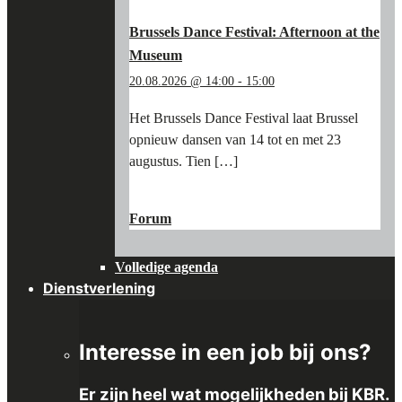
KBR
MUSEUM"
Brussels Dance Festival: Afternoon at the
Museum
20.08.2026 @ 14:00
-
15:00
Het Brussels Dance Festival laat Brussel
opnieuw dansen van 14 tot en met 23
augustus. Tien […]
"BRUSSELS
LEES MEER
→
DANCE
Forum
FESTIVAL:
AFTERNOON
Volledige agenda
AT
THE
Dienstverlening
MUSEUM"
Interesse in een job bij ons?
Er zijn heel wat mogelijkheden bij KBR.