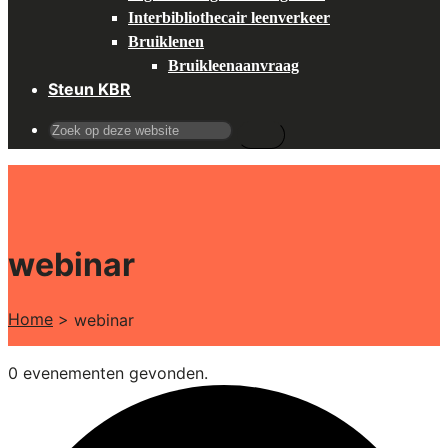
Interbibliothecair leenverkeer
Bruiklenen
Bruikleenaanvraag
Steun KBR
Search
for:
webinar
Home
>
webinar
0 evenementen gevonden.