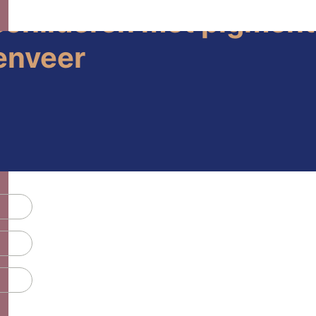
 schilderen met pigment
enveer