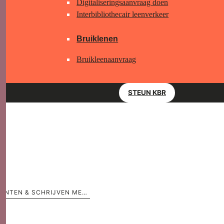
Digitaliseringsaanvraag doen
Interbibliothecair leenverkeer
Bruiklenen
Bruikleenaanvraag
STEUN KBR
OPEN ATELIER: SCHILDEREN MET PIGMENTEN & SCHRIJVEN MET EEN GANZENVEER