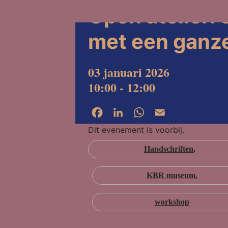
Open atelier:
met een ganz
03 januari 2026
10:00 - 12:00
Facebook
LinkedIn
WhatsApp
Email
Dit evenement is voorbij.
Handschriften
KBR museum
workshop