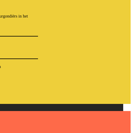
rgondiërs in het
m