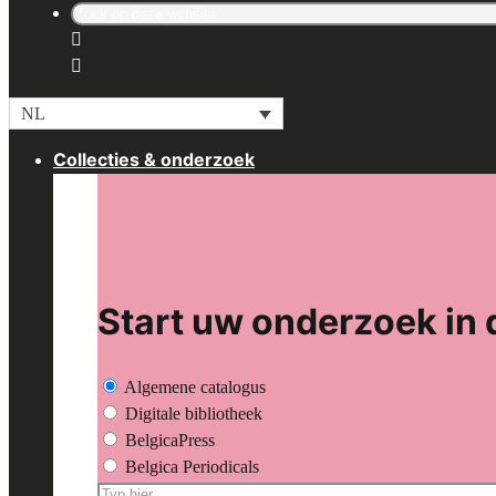
Search
for:
NL
Collecties & onderzoek
Start uw onderzoek in 
Algemene catalogus
Digitale bibliotheek
BelgicaPress
Belgica Periodicals
Zoeken