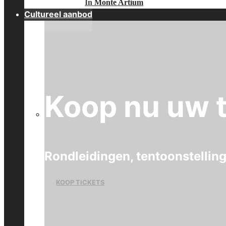
In Monte Artium
Cultureel aanbod
Koop nu uw t
Rondleidingen, tentoonstellin
KOOP TICKETS