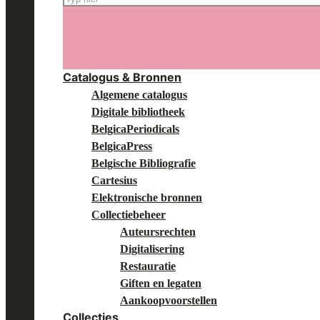
op:
Catalogus & Bronnen
Algemene catalogus
Digitale bibliotheek
BelgicaPeriodicals
BelgicaPress
Belgische Bibliografie
Cartesius
Elektronische bronnen
Collectiebeheer
Auteursrechten
Digitalisering
Restauratie
Giften en legaten
Aankoopvoorstellen
Collecties