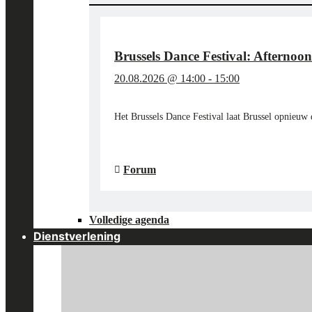
KBR
MUSEUM"
Brussels Dance Festival: Afternoo
20.08.2026 @ 14:00
-
15:00
Het Brussels Dance Festival laat Brussel opnieuw
"BRUSSELS
LEES MEER
→
DANCE
FESTIVAL:
Forum
AFTERNOON
AT
THE
Volledige agenda
MUSEUM"
Dienstverlening