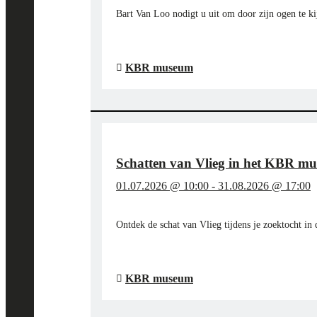
Bart Van Loo nodigt u uit om door zijn ogen te k
"STAP
LEES MEER
→
IN
DE
KBR museum
VOETSPOREN
VAN
BART
VAN
LOO
EN
Schatten van Vlieg in het KBR m
DE
BOURGONDIËRS
01.07.2026 @ 10:00
-
31.08.2026 @ 17:00
IN
HET
KBR
Ontdek de schat van Vlieg tijdens je zoektocht in
MUSEUM"
"SCHATTEN
LEES MEER
→
VAN
VLIEG
KBR museum
IN
HET