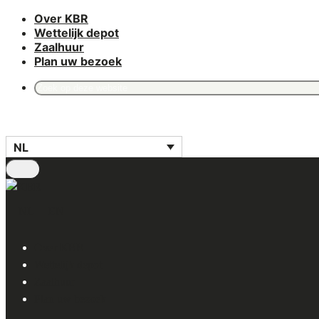
Over KBR
Skip
Wettelijk depot
to
Zaalhuur
main
Plan uw bezoek
content
Search
for:
NL
NL
EN
Over KBR
Wettelijk depot
Zaalhuur
Plan uw bezoek