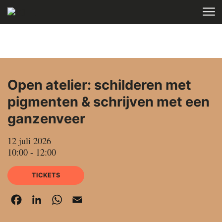
Skip to main content
HOME
AGENDA
Open atelier: schilderen met
pigmenten & schrijven met een
ganzenveer
12 juli 2026
10:00 - 12:00
TICKETS
Facebook
LinkedIn
WhatsApp
Email