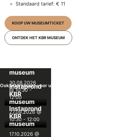
Standaard tarief: € 11
KOOP UW MUSEUMTICKET
ONTDEK HET KBR MUSEUM
Instaprondleiding
KBR
museum
30.08.2026
Ook interessant voor u
Instaprondleiding
@ 10:30
-
KBR
12:00
museum
Instaprondleiding
27.09.2026 @
KBR
10:30
-
12:00
museum
17.10.2026 @