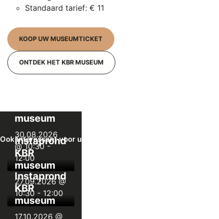
Standaard tarief: € 11
KOOP UW MUSEUMTICKET
ONTDEK HET KBR MUSEUM
Instaprondleiding
KBR
museum
30.08.2026
Ook interessant voor u
Instaprondleiding
@ 10:30
-
KBR
12:00
museum
Instaprondleiding
27.09.2026 @
KBR
10:30
-
12:00
museum
17.10.2026 @